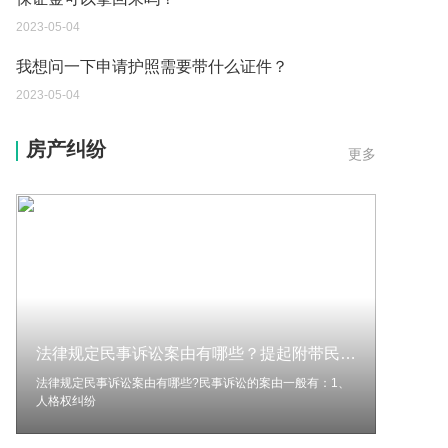
2023-05-04
我想问一下申请护照需要带什么证件？
2023-05-04
您好：请问从国外进口的费钢税率是多少？非常感
房产纠纷
更多
谢！
2023-05-04
外国旅游签证可以在中国大使馆登记结婚吗？
2023-05-04
我可以在苏州申请护照吗？我所在的地方是云南
2023-05-04
法律规定民事诉讼案由有哪些？提起附带民事诉讼的条件有哪些？
你好 我想问一下外国人来这里工作没有护照该怎么
办？
法律规定民事诉讼案由有哪些?民事诉讼的案由一般有：1、
人格权纠纷
2023-05-04