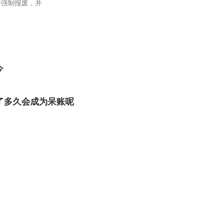
并强制报废，并
今
了多久会成为呆账呢