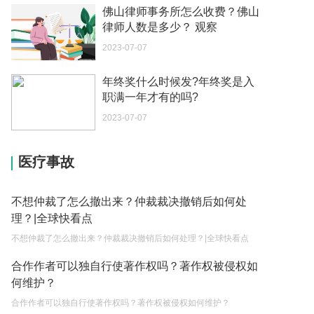
如何续签居住证 我的1月7日到期
佛山律师事务所怎么收费？佛山
2023-05-04
律师人数是多少？ 观察
2023-07-07
中介说商务签转工作签证合法吗 应该向哪个国家机
关报案？
年终奖什么时候发?年终奖是入
2023-05-04
职满一年才有的吗?
你好 我需要申请去美国结婚的签证 过程是什么？
2023-07-07
2023-05-04
医疗事故
代理权的产生原因是什么？当我国没有外贸经营权
的企业委托外贸公司进出口贸易时，相关当事人的
权利和责任是什么？
2023-05-04
不想仲裁了怎么撤出来？仲裁裁决撤销后如何处
理？|全球快看点
单纯的遗产赠要缴税吗？
不想仲裁了怎么撤出来？仲裁裁决撤销后如何处理？|全球快看点
2023-05-05
合作作者可以独自行使著作权吗？著作权被侵权如
遗产继承必须要公证吗？
何维护？
2023-05-05
合作作者可以独自行使著作权吗？著作权被侵权如何维护？