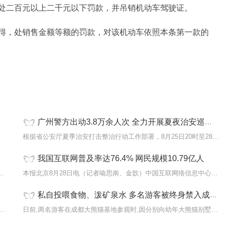
处二百元以上二千元以下罚款，并吊销机动车驾驶证。
得，处销售金额等额的罚款，对该机动车依照本条第一款的
广州警方出动3.8万余人次 全力开展夏夜治安巡查宣防第四次集中统一行动
废，并
根据省公安厅夏季治安打击整治行动工作部署，8月25日20时至28日凌晨2时
我国互联网普及率达76.4% 网民规模10.79亿人
利息随着社会的快速发展，信用卡已经成为了人
本报北京8月28日电（记者喻思南、金歆）中国互联网络信息中心8月28日在
私自投喂食物、泼矿泉水 多名游客被终身禁入成都熊猫基地
交警铁腕治理城市交通乱象【www sichuanpeace gov cn】【2023-08-290
日前,两名游客在成都大熊猫基地参观时,因分别向幼年大熊猫别墅活动场内