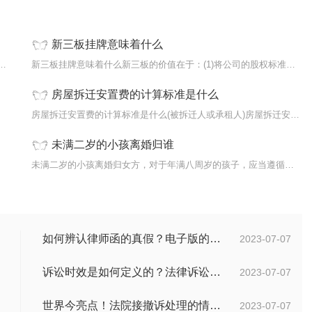
新三板挂牌意味着什么
做(一)凡需要鉴定事故车辆及其他检材，由办案人在
新三板挂牌意味着什么新三板的价值在于：(1)将公司的股权标准化新三板
房屋拆迁安置费的计算标准是什么
。医疗
房屋拆迁安置费的计算标准是什么(被拆迁人或承租人)房屋拆迁安置费=搬
未满二岁的小孩离婚归谁
共同财
未满二岁的小孩离婚归女方，对于年满八周岁的孩子，应当遵循其个人意愿
如何辨认律师函的真假？电子版的律师函是真的吗？
2023-07-07
诉讼时效是如何定义的？法律诉讼有效期是多久？
2023-07-07
世界今亮点！法院接撤诉处理的情况是什么？离婚案件撤诉后什么时候可以再起诉？
2023-07-07