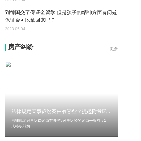
到德国交了保证金留学 但是孩子的精神方面有问题
保证金可以拿回来吗？
2023-05-04
我想问一下申请护照需要带什么证件？
2023-05-04
房产纠纷
更多
您好：请问从国外进口的费钢税率是多少？非常感
谢！
2023-05-04
外国旅游签证可以在中国大使馆登记结婚吗？
2023-05-04
我可以在苏州申请护照吗？我所在的地方是云南
法律规定民事诉讼案由有哪些？提起附带民事诉讼的条件有哪些？
2023-05-04
法律规定民事诉讼案由有哪些?民事诉讼的案由一般有：1、
你好 我想问一下外国人来这里工作没有护照该怎么
人格权纠纷
办？