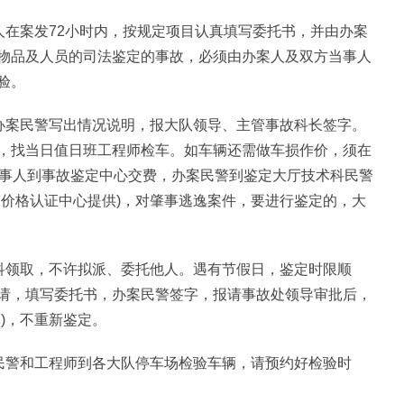
人在案发72小时内，按规定项目认真填写委托书，并由办案
物品及人员的司法鉴定的事故，必须由办案人及双方当事人
验。
，办案民警写出情况说明，报大队领导、主管事故科长签字。
，找当日值日班工程师检车。如车辆还需做车损作价，须在
当事人到事故鉴定中心交费，办案民警到鉴定大厅技术科民警
物价格认证中心提供)，对肇事逃逸案件，要进行鉴定的，大
术科领取，不许拟派、委托他人。遇有节假日，鉴定时限顺
请，填写委托书，办案民警签字，报请事故处领导审批后，
)，不重新鉴定。
站民警和工程师到各大队停车场检验车辆，请预约好检验时