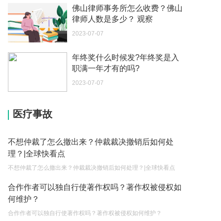
2023-05-04
佛山律师事务所怎么收费？佛山
律师人数是多少？ 观察
如何续签居住证 我的1月7日到期
2023-07-07
2023-05-04
中介说商务签转工作签证合法吗 应该向哪个国家机
年终奖什么时候发?年终奖是入
关报案？
职满一年才有的吗?
2023-05-04
2023-07-07
你好 我需要申请去美国结婚的签证 过程是什么？
医疗事故
2023-05-04
代理权的产生原因是什么？当我国没有外贸经营权
不想仲裁了怎么撤出来？仲裁裁决撤销后如何处
的企业委托外贸公司进出口贸易时，相关当事人的
理？|全球快看点
权利和责任是什么？
2023-05-04
不想仲裁了怎么撤出来？仲裁裁决撤销后如何处理？|全球快看点
单纯的遗产赠要缴税吗？
合作作者可以独自行使著作权吗？著作权被侵权如
2023-05-05
何维护？
遗产继承必须要公证吗？
合作作者可以独自行使著作权吗？著作权被侵权如何维护？